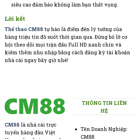
siêu cao đảm bảo không làm bạn thất vọng.
Lời kết
Thể thao CM88
tự hào là điểm đến lý tưởng của
hàng triệu tín đồ suốt thời gian qua. Đừng bỏ lỡ cơ
hội theo dõi mọi trận đấu Full HD xanh chín và
kiếm thêm nhu nhập bằng cách đăng ký tài khoản
nhà cái ngay bây giờ nhé!
THÔNG TIN LIÊN
HỆ
CM88
là nhà cái trực
Tên Doanh Nghiệp:
tuyến hàng đầu Việt
CM88