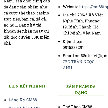
Nam, sân chơi cung cấp
Website:
https://cm88top
đa dạng sản phẩm như
cá cược thể thao, casino
Địa chỉ: 206/5 Xô Viết
trực tiếp, bắn cá, đá gà,
Nghệ Tĩnh, Phường
nổ hũ,... Đăng ký tài
19, Bình Thạnh, Hồ
khoản để nhận ngay ưu
Chí Minh, Việt Nam
đãi độc quyền 58K miễn
Điện thoại:
phí.
0915883291
Email:
cm88uk.net@gma
CEO TRẦN NGỌC
ANH
LIÊN KẾT NHANH
SẢN PHẨM ĐA
DẠNG
Đăng Ký CM88
Thể Thao CM88