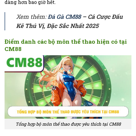
dàng hơn bao giờ hết.
Xem thêm:
Đá Gà CM88
– Cá Cược Đấu
Kê Thú Vị, Đặc Sắc Nhất 2025
Điểm danh các bộ môn thể thao hiện có tại
CM88
Tổng hợp bộ môn thể thao được yêu thích tại CM88