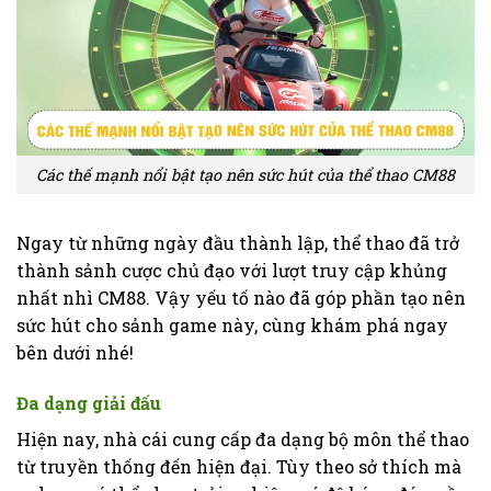
Các thế mạnh nổi bật tạo nên sức hút của thể thao CM88
Ngay từ những ngày đầu thành lập, thể thao đã trở
thành sảnh cược chủ đạo với lượt truy cập khủng
nhất nhì CM88. Vậy yếu tố nào đã góp phần tạo nên
sức hút cho sảnh game này, cùng khám phá ngay
bên dưới nhé!
Đa dạng giải đấu
Hiện nay, nhà cái cung cấp đa dạng bộ môn thể thao
từ truyền thống đến hiện đại. Tùy theo sở thích mà