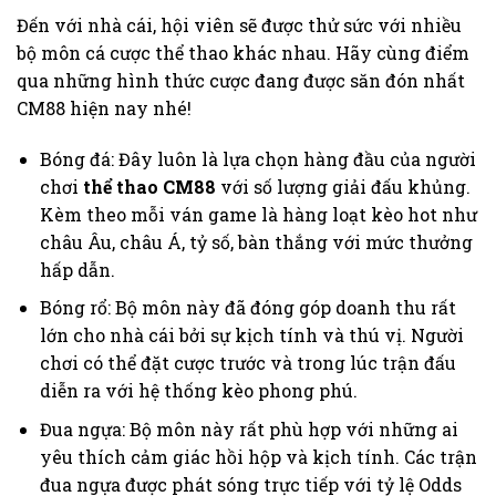
Đến với nhà cái, hội viên sẽ được thử sức với nhiều
bộ môn cá cược thể thao khác nhau. Hãy cùng điểm
qua những hình thức cược đang được săn đón nhất
CM88 hiện nay nhé!
Bóng đá: Đây luôn là lựa chọn hàng đầu của người
chơi
thể thao CM88
với số lượng giải đấu khủng.
Kèm theo mỗi ván game là hàng loạt kèo hot như
châu Âu, châu Á, tỷ số, bàn thắng với mức thưởng
hấp dẫn.
Bóng rổ: Bộ môn này đã đóng góp doanh thu rất
lớn cho nhà cái bởi sự kịch tính và thú vị. Người
chơi có thể đặt cược trước và trong lúc trận đấu
diễn ra với hệ thống kèo phong phú.
Đua ngựa: Bộ môn này rất phù hợp với những ai
yêu thích cảm giác hồi hộp và kịch tính. Các trận
đua ngựa được phát sóng trực tiếp với tỷ lệ Odds