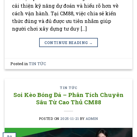
cải thiện kỹ năng dự đoán và hiểu rõ hơn về
cách vận hành. Tại CM88, việc chia sẻ kiến
thức đúng và đủ được ưu tiên nhằm giúp
người chơi xây dựng tư duy […]
CONTINUE READING
→
Posted in
TIN TỨC
TIN TỨC
Soi Kèo Bóng Đá – Phân Tích Chuyên
Sâu Từ Cao Thủ CM88
POSTED ON
2025-11-21
BY
ADMIN