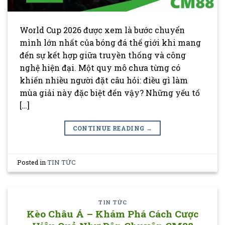
World Cup 2026 được xem là bước chuyển
mình lớn nhất của bóng đá thế giới khi mang
đến sự kết hợp giữa truyền thống và công
nghệ hiện đại. Một quy mô chưa từng có
khiến nhiều người đặt câu hỏi: điều gì làm
mùa giải này đặc biệt đến vậy? Những yếu tố
[…]
CONTINUE READING
→
Posted in
TIN TỨC
TIN TỨC
Kèo Châu Á – Khám Phá Cách Cược