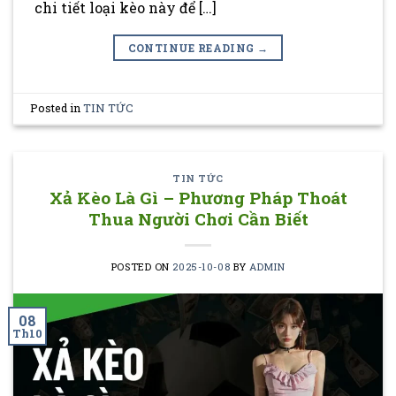
chi tiết loại kèo này để […]
CONTINUE READING
→
Posted in
TIN TỨC
TIN TỨC
Xả Kèo Là Gì – Phương Pháp Thoát
Thua Người Chơi Cần Biết
POSTED ON
2025-10-08
BY
ADMIN
08
Th10