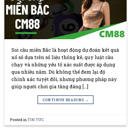
Soi cầu miền Bắc là hoạt động dự đoán kết quả
xổ số dựa trên số liệu thống kê, quy luật cầu
chạy và những yếu tố xác suất được áp dụng
qua nhiều năm. Dù không thể đem lại độ
chính xác tuyệt đối, nhưng phương pháp này
giúp người chơi gia tăng đáng […]
CONTINUE READING
→
Posted in
TIN TỨC