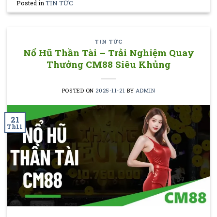
Posted in
TIN TỨC
TIN TỨC
Nổ Hũ Thần Tài – Trải Nghiệm Quay
Thưởng CM88 Siêu Khủng
POSTED ON
2025-11-21
BY
ADMIN
21
Th11